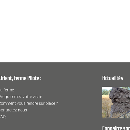
Orient, ferme Pilote :
Actualités
La ferme
Programmez votre visite
Comment vous rendre sur place ?
Contactez-nous
FAQ
Connaître son