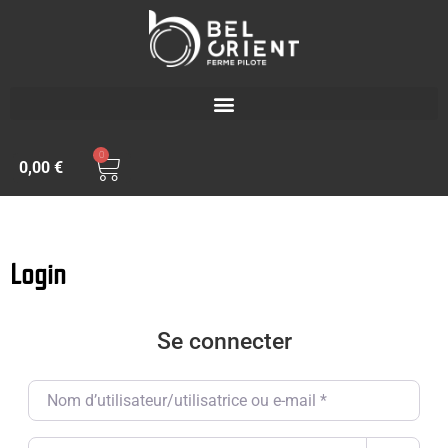
0
0,00
€
Login
Se connecter
Nom d’utilisateur/utilisatrice ou e-mail
*
Password
*