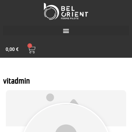
0
0,00
€
vitadmin