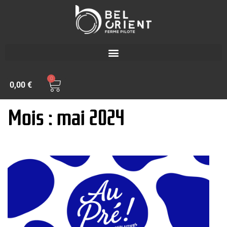
0
0,00
€
Mois : mai 2024